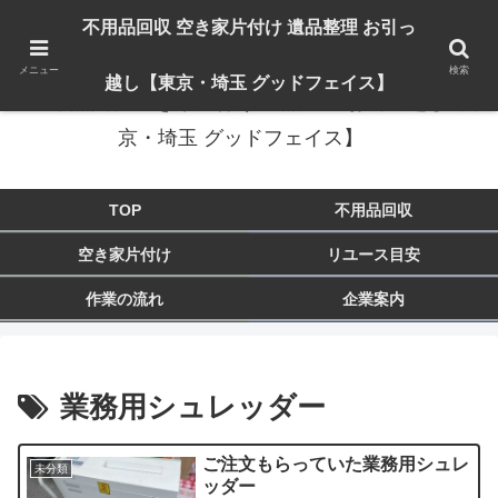
出張対応エリア：埼玉県 入間市 狭山市 飯能市 所沢市 川越市 日高市 鶴ヶ島市
不用品回収 空き家片付け 遺品整理 お引っ
東京都 東大和市 青梅市 羽村市 福生市 立川市
メニュー
検索
越し【東京・埼玉 グッドフェイス】
不用品回収 空き家片付け 遺品整理 お引っ越し【東
京・埼玉 グッドフェイス】
TOP
不用品回収
空き家片付け
リユース目安
作業の流れ
企業案内
業務用シュレッダー
ご注文もらっていた業務用シュレ
未分類
ッダー