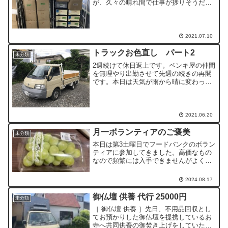
が、久々の晴れ間で仕事が捗りそうだと
思いましたが、暑すぎてペースダウン。
明日は日曜日ですが、もう一便荷入れし
たいので夕方涼しくなってから積み込み
しようと、整理をしていざ積...
2021.07.10
トラックお色直し パート2
未分類
2週続けて休日返上です。ペンキ屋の仲間
を無理やり出勤させて先週の続きの再開
です。本日は天気が雨から晴に変わった
ため昨日急遽開催の運びとなりました。
ホワイト部は暇なときにまたやろうとい
う事で、サイドとゲートを塗りひとまず
完成しました。気温も高...
2021.06.20
月一ボランティアのご褒美
未分類
本日は第3土曜日でフードバンクのボラン
ティアに参加してきました。高価なもの
なので頻繁には入手できませんがよく冷
やして美味しくいただこうと思います。
中学生をはじめ多くの方々、暑いなかご
2024.08.17
苦労様でした。買い物をした時今年初の
シャインマスカットを目...
御仏壇 供養 代行 25000円
未分類
［ 御仏壇 供養 ］先日、不用品回収とし
てお預かりした御仏壇を提携しているお
寺へ共同供養の御焚き上げをしていただ