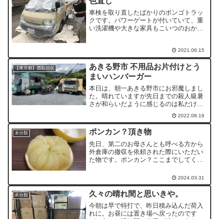
色直し
車検を取り直したばかりのボンゴトラッ
クです。パワーゲートが付いていて、重
い洗濯機や大きな家具もこいつのおかげ
で助かっています。お世話になっている
ので、前々から外装のサビ傷を修理しよ
2021.06.15
うと錆部の処理をしたきりで、半年近く
ほったらかしにしていまし...
あきる野市 不用品お片付けとう
【東京都】買取回収
まいハンバーガー
本日は、朝一あきる野市にお邪魔しまし
た。晴れていますが先日までの殺人級暑
さが和らいだように感じるのは私だけで
しょうか。13時ごろにトラック満載で帰
2022.08.19
路につきました。そこで、昨年までお仕
事をいただきお世話になっていた知人
ポンカン？頂き物
未分類
が、ケータリングを始めて...
先日、第二のお母さんとも呼べる方から
外倉庫の撤収を依頼された際にいただい
た物です。ポンカン？ここまでしてくれ
る？って感動しながら美味しくいただき
ました。まるまる2個ps ぶんたんである
2024.03.31
とご指摘いただきました。ありがとうご
ざいます。
久々の晴れ間と思いきや。
未分類
今朝は早で特打で、昨日積み込んだ荷入
れに。お昼には置き場へ戻ったのです