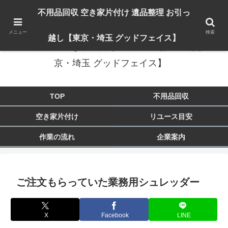
出張対応エリア：埼玉県 入間市 狭山市 飯能市 所沢市 川越市 日高市 鶴ヶ島市
不用品回収 空き家片付け 遺品整理 お引っ
東京都 東大和市 青梅市 羽村市 福生市 立川市
メニュー
検索
越し【東京・埼玉 グッドフェイス】
不用品回収 空き家片付け 遺品整理 お引っ越し【東
京・埼玉 グッドフェイス】
TOP
不用品回収
空き家片付け
リユース目安
作業の流れ
企業案内
ご注文もらっていた業務用シュレッダー
X
Facebook
LINE