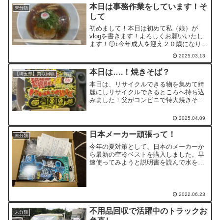
本日は事務作業をしています！そ
未分類
して
初めまして！本日は初めて私（娘）が
vlogを書きます！よろしくお願いいたし
ます！🙂‍↕️今年成人を迎え２０歳になりま
した。今までは地域の方々に支えてもら
2025.03.13
ってばかりでしたが、これからは少しで
も私が地域の方々のお力になれるよう、
本日は….！焼きそば？
【埼玉県】買取回収
今年からグッドフ...
本日は、リサイクルできる物を集めて綺
麗にしリサイクルできるところへ持ち込
みました！父がコンビニで特大焼きそば
を見つけたらしく、ブログ書いてよ！と
言ってきたので載せてみました（笑）私
2025.04.09
たちは " ゴミを出さずにできるだけリサ
イクルリユースをする...
日本メーカー頑張って！
未分類
今年の夏対策として、日本のメーカーか
ら最新の空冷ベストを購入しました。早
速使ってみようと説明書を読んで水を注
入。その後お尻びしょびしょなのに気づ
き水が駄々洩れていました。開封後15分
で返品確定。水に懲りたので、従来型の
空調服を再度購入しまし...
2022.06.23
不用品回収で活躍中のトラックお
未分類