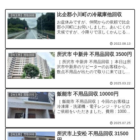
比企郡小川町の冷蔵庫他回収
【埼玉県】買取回収
お盆休みですが、仲間からの依頼で比企
郡小川町にお伺いしました。あいにくの
天候ですが、小降りで涼しくかんじる気
温が救いです。引越しとの事で、冷蔵庫
と追加で不用となる品を回収させていた
2022.08.13
だきました。
所沢市 中新井 不用品回収 3500円
【埼玉県】買取回収
［ 所沢市 中新井 不用品回収 ］本日は所
沢市中新井のリピーターのお客様から、
数点不用品が出たので取りに来てほしい
とのご依頼をいただきました。費用 :
3500円（税込）作業時間 : 5分 （お話時
2025.03.22
間20分）作業人数 : 2人（ 追加の人件...
飯能市 不用品回収 10000円
【埼玉県】買取回収
［ 飯能市 不用品回収 ］今回のお客様は
冷凍庫・洗濯機・電子レンジ・テレビの
ご依頼をいただきました。費用 : 10000
円（税込）15作業時間 : 分作業人数 : 1人
この度はご依頼いただきありがとうござ
2025.07.25
いました！
所沢市上安松 不用品回収 31500
【埼玉県】買取回収
円