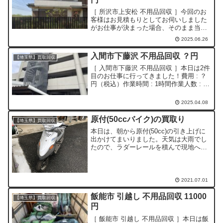
［ 所沢市上安松 不用品回収 ］今回のお
客様はお見積もりとしてお伺いしました
がお仕事が決まった場合、そのまま当日
回収のご希望だったため事前に回収準備
2025.06.26
をしお伺いしました。料金等その場で即
決していただけたので、そのまま回収い
入間市下藤沢 不用品回収 ？円
【埼玉県】買取回収
たしました。費用 :...
［ 入間市下藤沢 不用品回収 ］本日は2件
目のお仕事に行ってきました！費用 : ？
円（税込）作業時間 : 1時間作業人数 : 2
人セミダブルベッド、マットレス、布団
（枕、座布団）等寝具×16、日本人形、
2025.04.08
クラリネット、ミシン他今回のお客様
は、...
原付(50ccバイク)の買取り
【埼玉県】買取回収
本日は、朝から原付(50cc)の引き上げに
出かけてまいりました。天気は大雨でし
たので、ラダーレールを積んで現地へ。
日頃の行いのおかげ？なのか、積み込み
の時には、雨が止んでいました。長年保
管されていたので埃まみれでしたが、
軽〜く洗車したらご覧...
2021.07.01
飯能市 引越し 不用品回収 11000
【埼玉県】買取回収
円
［ 飯能市 引越し 不用品回収 ］本日は飯