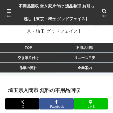
出張対応エリア：埼玉県 入間市 狭山市 飯能市 所沢市 川越市 日高市 鶴ヶ島市
不用品回収 空き家片付け 遺品整理 お引っ
東京都 東大和市 青梅市 羽村市 福生市 立川市
メニュー
検索
越し【東京・埼玉 グッドフェイス】
不用品回収 空き家片付け 遺品整理 お引っ越し【東
京・埼玉 グッドフェイス】
TOP
不用品回収
空き家片付け
リユース目安
作業の流れ
企業案内
埼玉県入間市 無料の不用品回収
X
Facebook
LINE