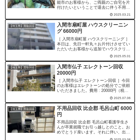
能市のお客様から、ご両親のご自宅を片
付けたいということで退去に伴う不用品
回収のご依頼をいただきました！費用 :
2025.03.21
11000円（税込）作業時間 : 20分作業人
数 : 2人（ 追加の人件費を貰うような...
入間市扇町屋 ハウスクリーニン
【埼玉県】買取回収
グ 66000円
［ 入間市扇町屋 ハウスクリーニング ］
本日は、先日一軒丸々お片付けさせてい
ただいたお客様から追加でハウスクリー
ニングのご依頼をいただきました。費用
2025.05.01
: 66000円（税込）作業時間 : 5時間半人
数 : 3人弊社のお仕事を手伝いに来てく
入間市仏子 エレクトーン回収
【埼玉県】買取回収
れ...
20000円
［ 入間市仏子 エレクトーン回収 ］今回
のお客様はエレクトーンの処分でご依頼
いただきました。費用 : 20000円（税
込）エレベーター無2階作業時間 : 30分作
2025.07.06
業人数 : 2人エレベーターがなかったため
階段を手下ろしでしたが、無事に終了
不用品回収 比企郡 毛呂山町 6000
【埼玉県】買取回収
で...
円
不用品回収 比企郡 毛呂山町看護学生さ
んが卒業就職でお引っ越しとのこと。お
めでとうド座います。それに伴い、出た
不用品をお見積もりご回収してまいりま
2025.03.08