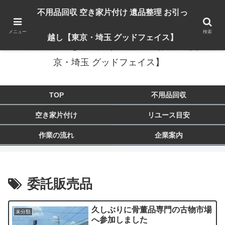
出張対応エリア：埼玉県 入間市 狭山市 飯能市 所沢市 川越市 日高市 鶴ヶ島市
不用品回収 空き家片付け 遺品整理 お引っ
東京都 東大和市 青梅市 羽村市 福生市 立川市
メニュー
検索
越し【東京・埼玉 グッドフェイス】
不用品回収 空き家片付け 遺品整理 お引っ越し【東
京・埼玉 グッドフェイス】
TOP
不用品回収
空き家片付け
リユース目安
作業の流れ
企業案内
委託販売品
久しぶりに骨董品専門の古物市場
未分類
へ参加しました