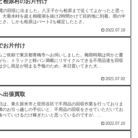
と桧原村のお片付け
家電の回収に出ました。八王子から桧原まで近くてよかったと思っ
、大垂水峠を超え相模湖を抜け2時間かけて目的地に到着。雨の中
とさ。しかも桧原はパート2も確定したとさ。
2022.07.19
でお片付け
らご依頼で東京都青梅市へお伺いしました。梅雨時期は何かと憂
がら、トラックと軽バン満載にリサイクルできる不用品達を回収
少し雨足が弱まる予報のため、本日置いてきた大...
2021.07.02
へ出張買取
日は、東久留米市と世田谷区で不用品の回収作業を行っておりま
隣のお引っ越しの手伝いと、不用品の回収をさせていただいてお
べていけるだけ稼ぎたいと思っているのですが、...
2022.07.10