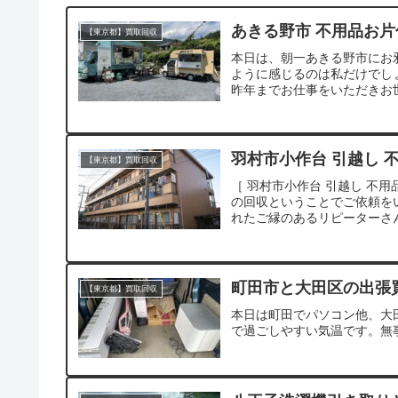
あきる野市 不用品お
【東京都】買取回収
本日は、朝一あきる野市にお
ように感じるのは私だけでし
昨年までお仕事をいただきお世
羽村市小作台 引越し 不
【東京都】買取回収
［ 羽村市小作台 引越し 不
の回収ということでご依頼を
れたご縁のあるリピーターさんでし
町田市と大田区の出張
【東京都】買取回収
本日は町田でパソコン他、大
で過ごしやすい気温です。無