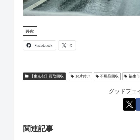
共有:
Facebook
X
【東京都】買取回収
お片付け
不用品回収
福生
グッドフェ
関連記事