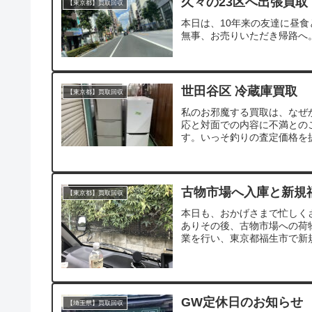
久々の23区へ出張買取
【東京都】買取回収
本日は、10年来の友達に昼
無事、お売りいただき帰路へ
世田谷区 冷蔵庫買取
【東京都】買取回収
私のお邪魔する買取は、なぜ
応と対面での内容に不満との
す。いっそ釣りの査定価格を提
古物市場へ入庫と新規
【東京都】買取回収
本日も、おかげさまで忙しく
ありその後、古物市場への荷
業を行い、東京都福生市で新規
GW定休日のお知らせ
【埼玉県】買取回収