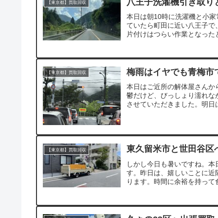
八王子洗濯機引き取り
【東京都】買取回収
本日は朝10時に洗濯機と小
ていたら町田に近い八王子で
片付けはつらい作業となった
梅雨はイヤでも青梅市
【東京都】買取回収
本日はご近所の解体屋さんか
鬱だけど、びっしょり濡れな
させていただきました。明日は
東久留米市と世田谷区
【東京都】買取回収
しかし今日も暑いですね。本
す。昨日は、嬉しいことに近
ります。時間に余裕を持って食