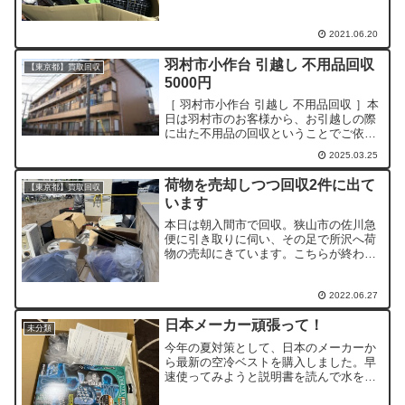
に荷物を預けに行ってまいりました。往
復4時間しかも雨が多かったため早めの準
2021.06.20
備です。 こうして少しでも不用品のお片
付けコストを下げ、も...
羽村市小作台 引越し 不用品回収
【東京都】買取回収
5000円
［ 羽村市小作台 引越し 不用品回収 ］本
日は羽村市のお客様から、お引越しの際
に出た不用品の回収ということでご依頼
をいただきました。今回のお客様は、以
2025.03.25
前店頭に物を買いに来てくれたご縁のあ
るリピーターさんでした。費用 : 5000円
荷物を売却しつつ回収2件に出て
【東京都】買取回収
（税込）作...
います
本日は朝入間市で回収。狭山市の佐川急
便に引き取りに伺い、その足で所沢へ荷
物の売却にきています。こちらが終わっ
たら食事後東大和市へ回収に伺い、荷物
を整理して1日を終了する予定です。
2022.06.27
日本メーカー頑張って！
未分類
今年の夏対策として、日本のメーカーか
ら最新の空冷ベストを購入しました。早
速使ってみようと説明書を読んで水を注
入。その後お尻びしょびしょなのに気づ