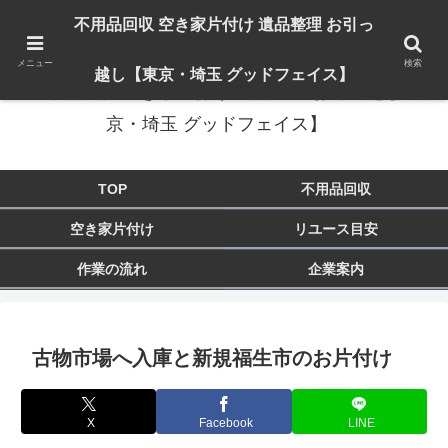
出張対応エリア：埼玉県 入間市 狭山市 飯能市 所沢市 川越市 日高市 鶴ヶ島市
不用品回収 空き家片付け 遺品整理 お引っ
東京都 東大和市 青梅市 羽村市 福生市 立川市
メニュー
検索
越し【東京・埼玉 グッドフェイス】
不用品回収 空き家片付け 遺品整理 お引っ越し【東
京・埼玉 グッドフェイス】
TOP
不用品回収
空き家片付け
リユース目安
作業の流れ
企業案内
古物市場へ入庫と新規福生市のお片付け
X
Facebook
LINE