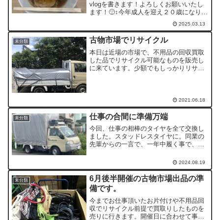
vlogを書きます！よろしくお願いいたし
ます！🙂‍↕️今年成人を迎え２０歳になりま
した。今までは地域の方々に支えてもら
2025.03.13
ってばかりでしたが、これからは少しで
も私が地域の方々のお力になれるよう、
古物市場でリサイクル
未分類
今年からグッドフ...
本日は近場の市場で、不用品の回収買取
した品でリサイクル可能なものを販売し
に来ています。少額でもしっかりリサイ
クルできるよう努力を惜しみません！い
つも荷物を購入いただく同志の皆様へ。
今日も仕事を頑張れるのは皆様のおかげ
でもあります。お探しのも...
2021.06.18
仕事の合間に準備万端
未分類
今回、仕事の相棒のタイヤを全て交換し
ました。スタッドレスタイヤに。同業の
先輩からの一言で、一年中履く事で、急
な雪や出先の冬規制にも対応できるとい
うことです。2年持ってくれるとありがた
2024.08.19
いです。
6月後半開催の古物市場出品の準
未分類
備です。
今までお仕事頂いたお片付けや不用品回
収でリサイクル前提で買取りしたものを
売りに行きます。開催日に合わせて事前