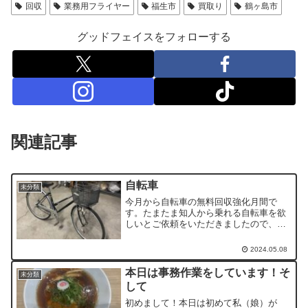
回収
業務用フライヤー
福生市
買取り
鶴ヶ島市
グッドフェイスをフォローする
関連記事
自転車
未分類
今月から自転車の無料回収強化月間で
す。たまたま知人から乗れる自転車を欲
しいとご依頼をいただきましたので、複
数あるから希望のものを選んでいただき
点検をしました。すると、残念なことに
2024.05.08
タイヤのチューブが前後とも空気漏れ起
こしていました。自転車屋さ...
本日は事務作業をしています！そ
未分類
して
初めまして！本日は初めて私（娘）が