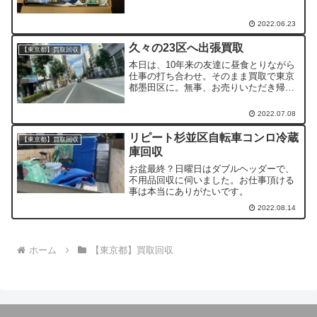
き水が駄々洩れていました。開封後15分
で返品確定。水に懲りたので、従来型の
空調服を再度購入しまし...
2022.06.23
久々の23区へ出張買取
【東京都】買取回収
本日は、10年来の友達に昼食とりながら
仕事の打ち合わせ。そのまま買取で東京
都墨田区に。無事、お売りいただき帰路
へ。ありがとうございました。
2022.07.08
リピート杉並区自転車コンロ冷蔵
【東京都】買取回収
庫回収
お盆最終？日曜日はダブルヘッダーで、
不用品回収に伺いました。お仕事頂ける
事は本当にありがたいです。
2022.08.14
ホーム
【東京都】買取回収