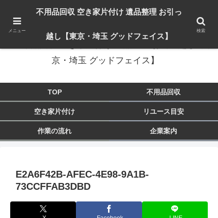
出張対応エリア：埼玉県 入間市 狭山市 飯能市 所沢市 川越市 日高市 鶴ヶ島市
不用品回収 空き家片付け 遺品整理 お引っ
東京都 東大和市 青梅市 羽村市 福生市 立川市
メニュー
検索
越し【東京・埼玉 グッドフェイス】
不用品回収 空き家片付け 遺品整理 お引っ越し【東
京・埼玉 グッドフェイス】
TOP
不用品回収
空き家片付け
リユース目安
作業の流れ
企業案内
E2A6F42B-AFEC-4E98-9A1B-
73CCFFAB3DBD
X
Facebook
LINE