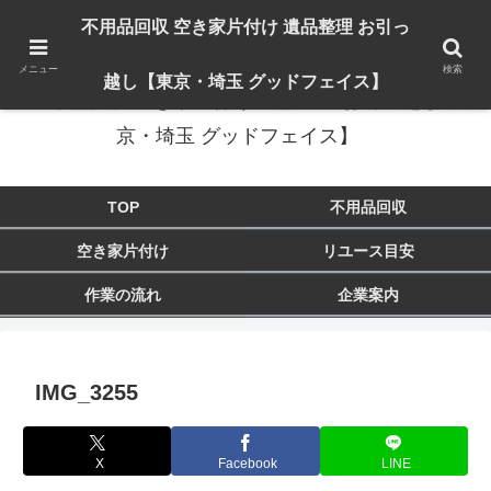
出張対応エリア：埼玉県 入間市 狭山市 飯能市 所沢市 川越市 日高市 鶴ヶ島市
不用品回収 空き家片付け 遺品整理 お引っ
東京都 東大和市 青梅市 羽村市 福生市 立川市
メニュー
検索
越し【東京・埼玉 グッドフェイス】
不用品回収 空き家片付け 遺品整理 お引っ越し【東
京・埼玉 グッドフェイス】
TOP
不用品回収
空き家片付け
リユース目安
作業の流れ
企業案内
IMG_3255
X
Facebook
LINE