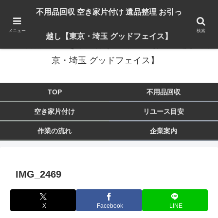
出張対応エリア：埼玉県 入間市 狭山市 飯能市 所沢市 川越市 日高市 鶴ヶ島市
不用品回収 空き家片付け 遺品整理 お引っ
東京都 東大和市 青梅市 羽村市 福生市 立川市
メニュー
検索
越し【東京・埼玉 グッドフェイス】
不用品回収 空き家片付け 遺品整理 お引っ越し【東
京・埼玉 グッドフェイス】
TOP
不用品回収
空き家片付け
リユース目安
作業の流れ
企業案内
IMG_2469
X
Facebook
LINE