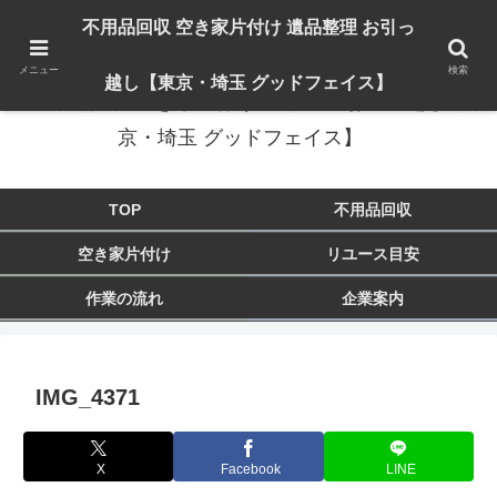
出張対応エリア：埼玉県 入間市 狭山市 飯能市 所沢市 川越市 日高市 鶴ヶ島市
不用品回収 空き家片付け 遺品整理 お引っ
東京都 東大和市 青梅市 羽村市 福生市 立川市
メニュー
検索
越し【東京・埼玉 グッドフェイス】
不用品回収 空き家片付け 遺品整理 お引っ越し【東
京・埼玉 グッドフェイス】
TOP
不用品回収
空き家片付け
リユース目安
作業の流れ
企業案内
IMG_4371
X
Facebook
LINE