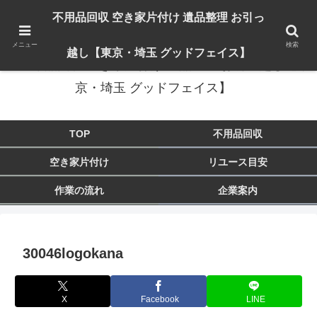
出張対応エリア：埼玉県 入間市 狭山市 飯能市 所沢市 川越市 日高市 鶴ヶ島市
不用品回収 空き家片付け 遺品整理 お引っ
東京都 東大和市 青梅市 羽村市 福生市 立川市
メニュー
検索
越し【東京・埼玉 グッドフェイス】
不用品回収 空き家片付け 遺品整理 お引っ越し【東
京・埼玉 グッドフェイス】
TOP
不用品回収
空き家片付け
リユース目安
作業の流れ
企業案内
30046logokana
X
Facebook
LINE