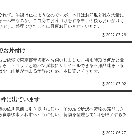
ぐれず。午後は止むようなのですが。本日はお洋服と靴を大量に
ォーム中なのか、ご自身でお片づけをする中、今後もお声がけく
です。整理できたころに再度お伺いさせていただ...
2022.07.26
でお片付け
らご依頼で東京都青梅市へお伺いしました。梅雨時期は何かと憂
がら、トラックと軽バン満載にリサイクルできる不用品達を回収
少し雨足が弱まる予報のため、本日置いてきた大...
2021.07.02
2件に出ています
市の佐川急便に引き取りに伺い、その足で所沢へ荷物の売却にき
ら食事後東大和市へ回収に伺い、荷物を整理して1日を終了する予
2022.06.27