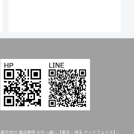
 空き家片付け 遺品整理 お引っ越し【東京・埼玉 グッドフェイス】.