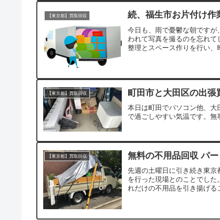
続、福生市お片付け作
【東京都】買取回収
今日も、雨で憂鬱な朝ですが
われて写真を撮るのを忘れて
整理とスペース作りを行い、昨
町田市と大田区の出張
【東京都】買取回収
本日は町田でパソコン他、大
で過ごしやすい気温です。無
無料の不用品回収 パー
【東京都】買取回収
先週の土曜日に引き続き東京
を行った現場とのことでした
れだけの不用品を引き揚げるこ