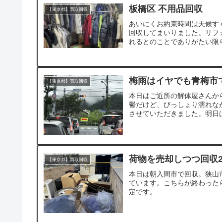
板橋区 不用品回収
【東京都】買取回収
あいにくお約束時間は天候す
回収してまいりました。リフ
れるとのことでありがたい限り
梅雨はイヤでも青梅市
【東京都】買取回収
本日はご近所の解体屋さんか
鬱だけど、びっしょり濡れな
させていただきました。明日は
荷物を売却しつつ回収
【東京都】買取回収
本日は朝入間市で回収。狭山
ています。こちらが終わった
定です。