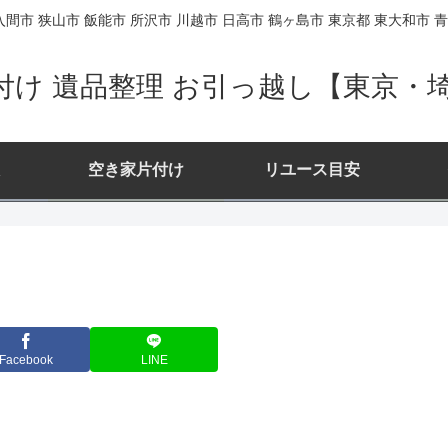
間市 狭山市 飯能市 所沢市 川越市 日高市 鶴ヶ島市 東京都 東大和市 青
付け 遺品整理 お引っ越し【東京・
空き家片付け
リユース目安
Facebook
LINE