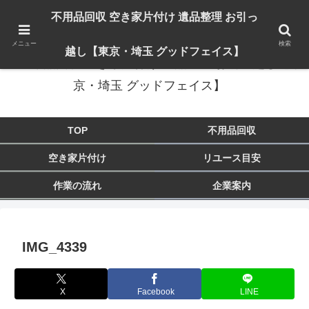
出張対応エリア：埼玉県 入間市 狭山市 飯能市 所沢市 川越市 日高市 鶴ヶ島市
不用品回収 空き家片付け 遺品整理 お引っ
東京都 東大和市 青梅市 羽村市 福生市 立川市
メニュー
検索
越し【東京・埼玉 グッドフェイス】
不用品回収 空き家片付け 遺品整理 お引っ越し【東
京・埼玉 グッドフェイス】
TOP
不用品回収
空き家片付け
リユース目安
作業の流れ
企業案内
IMG_4339
X
Facebook
LINE