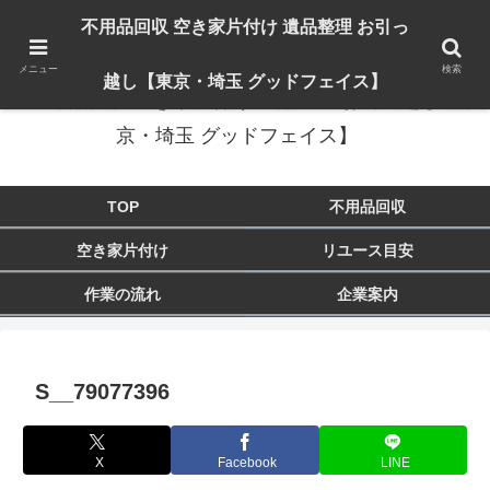
出張対応エリア：埼玉県 入間市 狭山市 飯能市 所沢市 川越市 日高市 鶴ヶ島市
不用品回収 空き家片付け 遺品整理 お引っ
東京都 東大和市 青梅市 羽村市 福生市 立川市
メニュー
検索
越し【東京・埼玉 グッドフェイス】
不用品回収 空き家片付け 遺品整理 お引っ越し【東
京・埼玉 グッドフェイス】
TOP
不用品回収
空き家片付け
リユース目安
作業の流れ
企業案内
S__79077396
X
Facebook
LINE