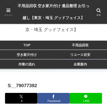
出張対応エリア：埼玉県 入間市 狭山市 飯能市 所沢市 川越市 日高市 鶴ヶ島市
不用品回収 空き家片付け 遺品整理 お引っ
東京都 東大和市 青梅市 羽村市 福生市 立川市
メニュー
検索
越し【東京・埼玉 グッドフェイス】
不用品回収 空き家片付け 遺品整理 お引っ越し【東
京・埼玉 グッドフェイス】
TOP
不用品回収
空き家片付け
リユース目安
作業の流れ
企業案内
S__79077392
X
Facebook
LINE