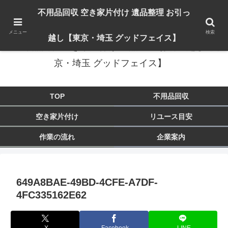
出張対応エリア：埼玉県 入間市 狭山市 飯能市 所沢市 川越市 日高市 鶴ヶ島市
不用品回収 空き家片付け 遺品整理 お引っ
東京都 東大和市 青梅市 羽村市 福生市 立川市
メニュー
検索
越し【東京・埼玉 グッドフェイス】
不用品回収 空き家片付け 遺品整理 お引っ越し【東
京・埼玉 グッドフェイス】
TOP
不用品回収
空き家片付け
リユース目安
作業の流れ
企業案内
649A8BAE-49BD-4CFE-A7DF-
4FC335162E62
X
Facebook
LINE