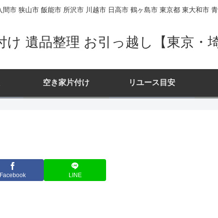
間市 狭山市 飯能市 所沢市 川越市 日高市 鶴ヶ島市 東京都 東大和市 青
付け 遺品整理 お引っ越し【東京・
空き家片付け
リユース目安
Facebook
LINE