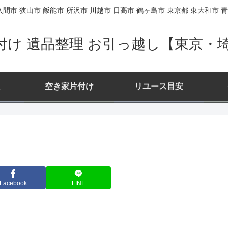
間市 狭山市 飯能市 所沢市 川越市 日高市 鶴ヶ島市 東京都 東大和市 青
付け 遺品整理 お引っ越し【東京・
空き家片付け
リユース目安
Facebook
LINE