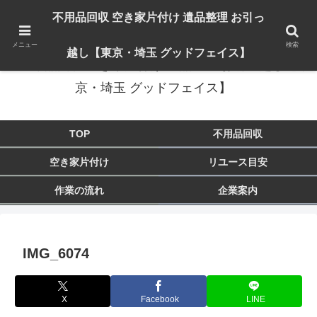
出張対応エリア：埼玉県 入間市 狭山市 飯能市 所沢市 川越市 日高市 鶴ヶ島市
不用品回収 空き家片付け 遺品整理 お引っ
東京都 東大和市 青梅市 羽村市 福生市 立川市
メニュー
検索
越し【東京・埼玉 グッドフェイス】
不用品回収 空き家片付け 遺品整理 お引っ越し【東
京・埼玉 グッドフェイス】
TOP
不用品回収
空き家片付け
リユース目安
作業の流れ
企業案内
IMG_6074
X
Facebook
LINE