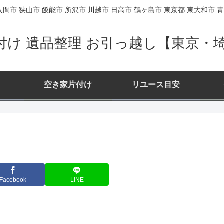
間市 狭山市 飯能市 所沢市 川越市 日高市 鶴ヶ島市 東京都 東大和市 青
付け 遺品整理 お引っ越し【東京・
空き家片付け
リユース目安
Facebook
LINE