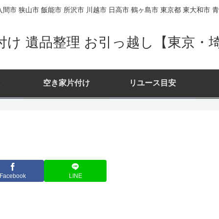
間市 狭山市 飯能市 所沢市 川越市 日高市 鶴ヶ島市 東京都 東大和市 青
付け 遺品整理 お引っ越し【東京・
空き家片付け
リユース目安
Facebook
LINE