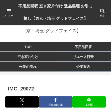
出張対応エリア：埼玉県 入間市 狭山市 飯能市 所沢市 川越市 日高市 鶴ヶ島市
不用品回収 空き家片付け 遺品整理 お引っ
東京都 東大和市 青梅市 羽村市 福生市 立川市
メニュー
検索
越し【東京・埼玉 グッドフェイス】
不用品回収 空き家片付け 遺品整理 お引っ越し【東
京・埼玉 グッドフェイス】
TOP
不用品回収
空き家片付け
リユース目安
作業の流れ
企業案内
IMG_29072
X
Facebook
LINE