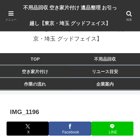
出張対応エリア：埼玉県 入間市 狭山市 飯能市 所沢市 川越市 日高市 鶴ヶ島市
不用品回収 空き家片付け 遺品整理 お引っ
東京都 東大和市 青梅市 羽村市 福生市 立川市
メニュー
検索
越し【東京・埼玉 グッドフェイス】
不用品回収 空き家片付け 遺品整理 お引っ越し【東
京・埼玉 グッドフェイス】
TOP
不用品回収
空き家片付け
リユース目安
作業の流れ
企業案内
IMG_1196
X
Facebook
LINE