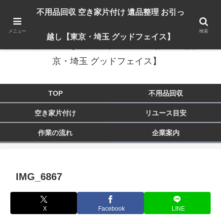
出張対応エリア：埼玉県 入間市 狭山市 飯能市 所沢市 川越市 日高市 鶴ヶ島市
不用品回収 空き家片付け 遺品整理 お引っ
東京都 東大和市 青梅市 羽村市 福生市 立川市
メニュー
検索
越し【東京・埼玉 グッドフェイス】
不用品回収 空き家片付け 遺品整理 お引っ越し【東
京・埼玉 グッドフェイス】
TOP
不用品回収
空き家片付け
リユース目安
作業の流れ
企業案内
IMG_6867
X
Facebook
LINE