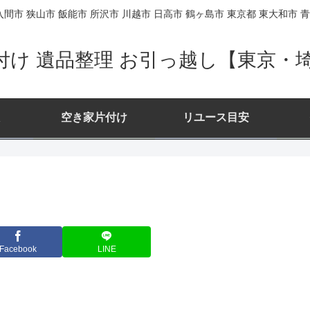
間市 狭山市 飯能市 所沢市 川越市 日高市 鶴ヶ島市 東京都 東大和市 青
付け 遺品整理 お引っ越し【東京・
空き家片付け
リユース目安
Facebook
LINE