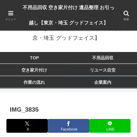
出張対応エリア：埼玉県 入間市 狭山市 飯能市 所沢市 川越市 日高市 鶴ヶ島市
不用品回収 空き家片付け 遺品整理 お引っ
東京都 東大和市 青梅市 羽村市 福生市 立川市
メニュー
検索
越し【東京・埼玉 グッドフェイス】
不用品回収 空き家片付け 遺品整理 お引っ越し【東
京・埼玉 グッドフェイス】
TOP
不用品回収
空き家片付け
リユース目安
作業の流れ
企業案内
IMG_3835
X
Facebook
LINE