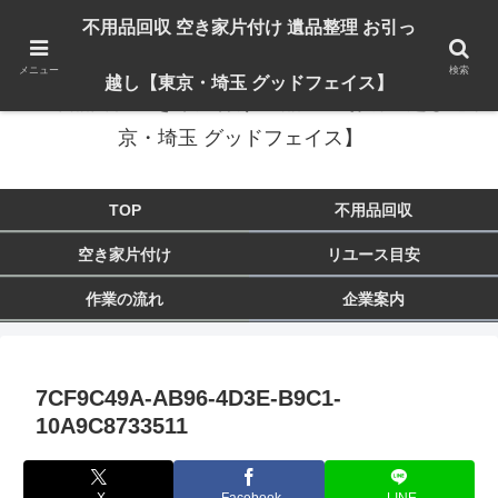
出張対応エリア：埼玉県 入間市 狭山市 飯能市 所沢市 川越市 日高市 鶴ヶ島市
不用品回収 空き家片付け 遺品整理 お引っ
東京都 東大和市 青梅市 羽村市 福生市 立川市
メニュー
検索
越し【東京・埼玉 グッドフェイス】
不用品回収 空き家片付け 遺品整理 お引っ越し【東
京・埼玉 グッドフェイス】
TOP
不用品回収
空き家片付け
リユース目安
作業の流れ
企業案内
7CF9C49A-AB96-4D3E-B9C1-
10A9C8733511
X
Facebook
LINE