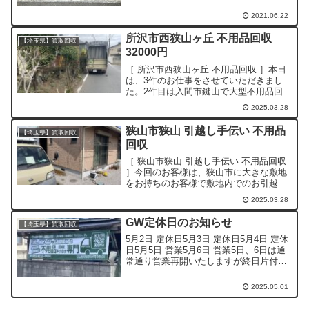
し動作チェックし倉庫にしまいました。
セニアカー（モンパル）は...
2021.06.22
所沢市西狭山ヶ丘 不用品回収
【埼玉県】買取回収
32000円
［ 所沢市西狭山ヶ丘 不用品回収 ］本日
は、3件のお仕事をさせていただきまし
た。2件目は入間市鍵山で大型不用品回収
のご依頼をいただき、お見積もりをさせ
2025.03.28
ていただきました。成約いたしましたの
で4月に回収させていただきます。ありが
狭山市狭山 引越し手伝い 不用品
【埼玉県】買取回収
とうございます！...
回収
［ 狭山市狭山 引越し手伝い 不用品回収
］今回のお客様は、狭山市に大きな敷地
をお持ちのお客様で敷地内でのお引越し
の際に出る不用品回収と、お引越しのお
2025.03.28
手伝いでご依頼いただきました。今日と
明日の合計2日で行います。本日は狭山市
GW定休日のお知らせ
【埼玉県】買取回収
のご自宅から所沢...
5月2日 定休日5月3日 定休日5月4日 定休
日5月5日 営業5月6日 営業5日、6日は通
常通り営業再開いたしますが終日片付け
のご依頼が入っているため、回収等のご
対応ができませんのでよろしくお願いい
2025.05.01
たします。