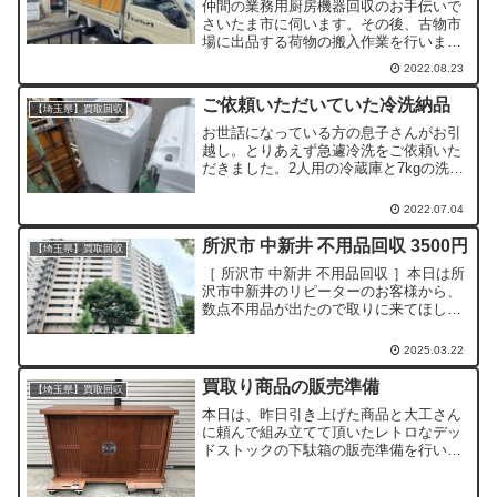
仲間の業務用厨房機器回収のお手伝いで
さいたま市に伺います。その後、古物市
場に出品する荷物の搬入作業を行いま
す。日頃皆様から回収させて頂いたお荷
2022.08.23
物たちを、個々では価値の少ない物で
も、大量にまとめる事で値段をつけてい
ご依頼いただいていた冷洗納品
【埼玉県】買取回収
ただいています。もちろん買取...
お世話になっている方の息子さんがお引
越し。とりあえず急遽冷洗をご依頼いた
だきました。2人用の冷蔵庫と7kgの洗濯
機を1万でお釣りがくるよう購入してきま
した。夜には納品です。ありがとうござ
2022.07.04
いました。
所沢市 中新井 不用品回収 3500円
【埼玉県】買取回収
［ 所沢市 中新井 不用品回収 ］本日は所
沢市中新井のリピーターのお客様から、
数点不用品が出たので取りに来てほしい
とのご依頼をいただきました。費用 :
3500円（税込）作業時間 : 5分 （お話時
2025.03.22
間20分）作業人数 : 2人（ 追加の人件...
買取り商品の販売準備
【埼玉県】買取回収
本日は、昨日引き上げた商品と大工さん
に頼んで組み立てて頂いたレトロなデッ
ドストックの下駄箱の販売準備を行いま
した。厨房機器はベタベタが多かったの
で、洗浄を行い奇麗になったのち、撮影