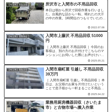
所沢市と入間市の不用品回収
【埼玉県】買取回収
本日は朝から所沢で回収作業を行いまし
た。台風的な話から一転、晴れたの大汗
の中の作業。1時間位のつもりでいたの
が、2時間以上かかりました。時間が押し
てしまったので、ご飯も食べず午後の入
2022.07.06
間市の回収に向かいました。とても充実
した1日でした。ご用命...
入間市上藤沢 不用品回収 51000
【埼玉県】買取回収
円
［ 入間市上藤沢 不用品回収 ］今回のお
客様は、別の方のお片付けでこちらのマ
ンションにお伺いした際にお声がけいた
だき、ご依頼いただきました！費用 :
2025.05.21
51000円（税込）作業時間 : 30分作業人
数 : 2人特大家具1台、大型家具2台、2
入間市扇町屋 引越し 不用品回収
【埼玉県】買取回収
人...
39万円
［ 入間市扇町屋 引越し 不用品回収 ］本
日は、お父様のお家を片付けたいという
ことで息子様から一軒まるごと不用品回
収のご依頼をいただきました。費用 :
2025.04.22
390,000円（税込）作業時間 : 4日（1日平
均6時間）作業人数 : 2人×3日、3...
業務用厨房機器回収（さいたま
【埼玉県】買取回収
市）と古物市場へ搬入作業