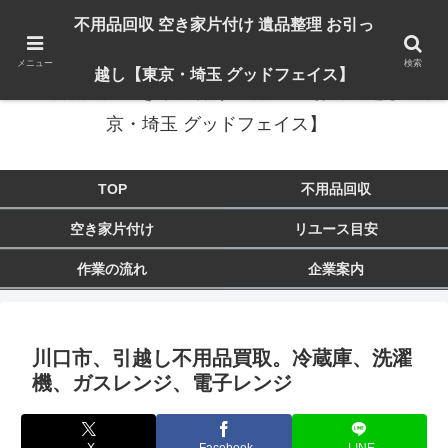
出張対応エリア：埼玉県 入間市 狭山市 飯能市 所沢市 川越市 日高市 鶴ヶ島市
不用品回収 空き家片付け 遺品整理 お引っ
東京都 東大和市 青梅市 羽村市 福生市 立川市
メニュー
検索
越し【東京・埼玉 グッドフェイス】
不用品回収 空き家片付け 遺品整理 お引っ越し【東
京・埼玉 グッドフェイス】
TOP
不用品回収
空き家片付け
リユース目安
作業の流れ
企業案内
川口市、引越し不用品買取。冷蔵庫、洗濯
機、ガスレンジ、電子レンジ
X
Facebook
LINE