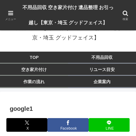
出張対応エリア：埼玉県 入間市 狭山市 飯能市 所沢市 川越市 日高市 鶴ヶ島市
不用品回収 空き家片付け 遺品整理 お引っ
東京都 東大和市 青梅市 羽村市 福生市 立川市
メニュー
検索
越し【東京・埼玉 グッドフェイス】
不用品回収 空き家片付け 遺品整理 お引っ越し【東
京・埼玉 グッドフェイス】
TOP
不用品回収
空き家片付け
リユース目安
作業の流れ
企業案内
google1
X
Facebook
LINE