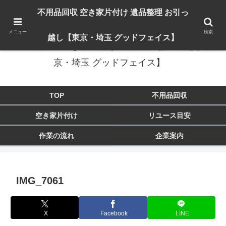
出張対応エリア：埼玉県 入間市 狭山市 飯能市 所沢市 川越市 日高市 鶴ヶ島市
不用品回収 空き家片付け 遺品整理 お引っ
東京都 東大和市 青梅市 羽村市 福生市 立川市
メニュー
検索
越し【東京・埼玉 グッドフェイス】
不用品回収 空き家片付け 遺品整理 お引っ越し【東
京・埼玉 グッドフェイス】
TOP
不用品回収
空き家片付け
リユース目安
作業の流れ
企業案内
IMG_7061
X
Facebook
LINE