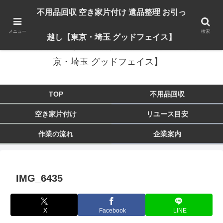
出張対応エリア：埼玉県 入間市 狭山市 飯能市 所沢市 川越市 日高市 鶴ヶ島市
不用品回収 空き家片付け 遺品整理 お引っ
東京都 東大和市 青梅市 羽村市 福生市 立川市
メニュー
検索
越し【東京・埼玉 グッドフェイス】
不用品回収 空き家片付け 遺品整理 お引っ越し【東
京・埼玉 グッドフェイス】
TOP
不用品回収
空き家片付け
リユース目安
作業の流れ
企業案内
IMG_6435
X
Facebook
LINE