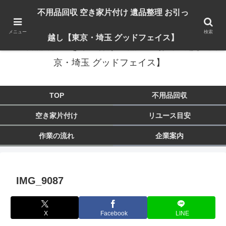
出張対応エリア：埼玉県 入間市 狭山市 飯能市 所沢市 川越市 日高市 鶴ヶ島市
不用品回収 空き家片付け 遺品整理 お引っ
東京都 東大和市 青梅市 羽村市 福生市 立川市
メニュー
検索
越し【東京・埼玉 グッドフェイス】
不用品回収 空き家片付け 遺品整理 お引っ越し【東
京・埼玉 グッドフェイス】
TOP
不用品回収
空き家片付け
リユース目安
作業の流れ
企業案内
IMG_9087
X
Facebook
LINE