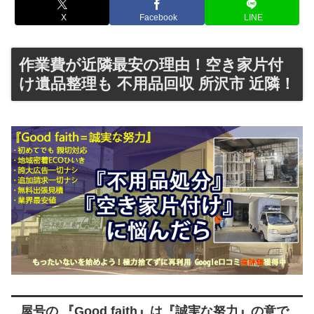
X
Facebook
LINE
作業費が近隣最安の理由！空き家片付
け遺品整理も 不用品回収 所沢市 近隣！
屋号の 『Good faith』は『誠実な努力』の意で