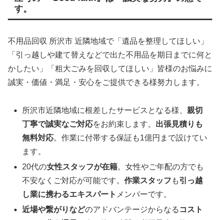
す。
不用品回収 所沢市 近隣地域で「遺品を整理してほしい」
「引っ越しや建て替えなどで出た不用品を期日までに何と
かしたい」「粗大ごみを回収してほしい」皆様のお悩みに
誠実・価値・満足・安心をご提供できる様努力します。
所沢市近隣地域に根差したサービスとなる様、
親切
丁寧で誠実なご対応
をお約束します。
出張見積りも
無料対応
。作業に付帯する保証も1億円まで設けてい
ます。
20代の
女性スタッフが在籍
。女性やご年配の方でも
不安なくご対応が可能です。
作業スタッフ
も
引っ越
し業に携わるエキスパート
メンバーです。
近場や繋がりなど
のアドバンテージからなる
コスト