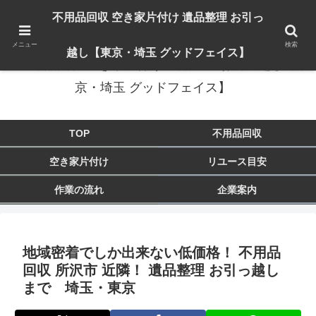
出張対応エリア：埼玉県 入間市 狭山市 飯能市 所沢市 川越市 日高市 鶴ヶ島市
不用品回収 空き家片付け 遺品整理 お引っ
東京都 東大和市 青梅市 羽村市 福生市 立川市
メニュー
検索
越し【東京・埼玉 グッドフェイス】
不用品回収 空き家片付け 遺品整理 お引っ越し【東
京・埼玉 グッドフェイス】
TOP
不用品回収
空き家片付け
リユース目安
作業の流れ
企業案内
地域密着でしか出来ない低価格！ 不用品
回収 所沢市 近隣！ 遺品整理 お引っ越し
まで 埼玉・東京