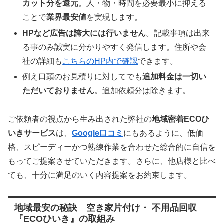
カット分を還元
。人・物・時間を必要最小に抑える
ことで
業界最安値
を実現します。
HPなど広告は誇大には行いません
。記載事項は出来
る事のみ誠実に分かりやすく発信します。住所や会
社の詳細も
こちらのHP内で確認
できます。
例え口頭のお見積りに対してでも
追加料金は一切い
ただいておりません
。追加依頼分は除きます。
ご依頼者の視点から生み出された弊社の
地域密着ECOひ
いきサービス
は、
Google口コミ
にもあるように、低価
格、スピーディーかつ熟練作業を合わせた総合的に自信を
もってご提案させていただきます。さらに、他店様と比べ
ても、十分に満足のいく内容提案をお約束します。
地域最安の秘訣 空き家片付け・ 不用品回収
『ECOひいき』の取組み