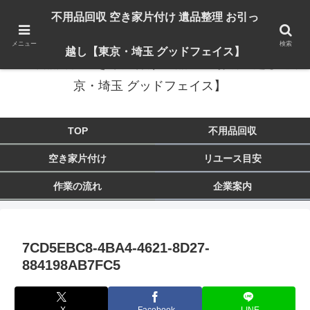
出張対応エリア：埼玉県 入間市 狭山市 飯能市 所沢市 川越市 日高市 鶴ヶ島市
不用品回収 空き家片付け 遺品整理 お引っ
東京都 東大和市 青梅市 羽村市 福生市 立川市
メニュー
検索
越し【東京・埼玉 グッドフェイス】
不用品回収 空き家片付け 遺品整理 お引っ越し【東
京・埼玉 グッドフェイス】
TOP
不用品回収
空き家片付け
リユース目安
作業の流れ
企業案内
7CD5EBC8-4BA4-4621-8D27-
884198AB7FC5
X
Facebook
LINE