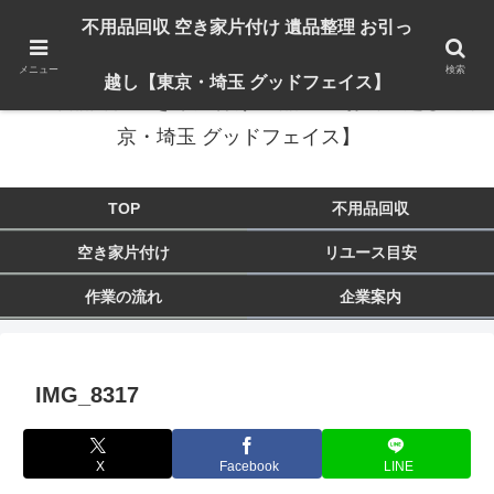
出張対応エリア：埼玉県 入間市 狭山市 飯能市 所沢市 川越市 日高市 鶴ヶ島市
不用品回収 空き家片付け 遺品整理 お引っ
東京都 東大和市 青梅市 羽村市 福生市 立川市
メニュー
検索
越し【東京・埼玉 グッドフェイス】
不用品回収 空き家片付け 遺品整理 お引っ越し【東
京・埼玉 グッドフェイス】
TOP
不用品回収
空き家片付け
リユース目安
作業の流れ
企業案内
IMG_8317
X
Facebook
LINE